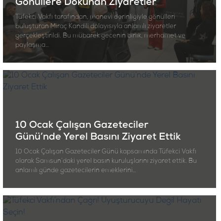
Gönüllere Dokunan Ziyaretler
Tüfekci Vakfı tarafından, manevi derinliğiyle gönülleri
buluşturan Miraç Kandili dolayısıyla anlamlı ziyaretler
gerçekleştirildi. Bu mübarek gecenin birlik, merhamet ve
paylaşma…
10 Ocak Çalışan Gazeteciler
Günü’nde Yerel Basını Ziyaret Ettik
10 Ocak Çalışan Gazeteciler Günü kapsamında Tüfekci Vakfı
olarak Samsun’daki yerel basın kuruluşlarını ziyaret ettik. Bu
anlamlı günde gazetecilerin emeklerini…