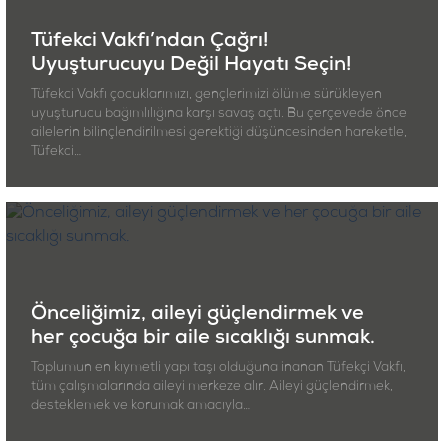
Tüfekci Vakfı’ndan Çağrı!
Uyuşturucuyu Değil Hayatı Seçin!
Tüfekci Vakfı çocuklarımızı, gençlerimizi ölüme sürükleyen
uyuşturucu bağımlılığına karşı savaş açtı. Bu çerçevede önce
ailelerin bilinçlendirilmesi gerektiği düşüncesinden hareketle,
Tüfekci…
Önceliğimiz, aileyi güçlendirmek ve
her çocuğa bir aile sıcaklığı sunmak.
Toplumun en kıymetli yapı taşı olduğuna inanan Tüfekçi Vakfı,
tüm çalışmalarında aileyi merkeze alır. Aileyi güçlendirmek,
desteklemek ve korumak amacıyla…