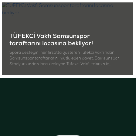
TÜFEKCİ Vakfı Samsunspor
taraftarını locasına bekliyor!
Spora desteğini her fırsatta gösteren Tüfekci Vakfı’ndan
Samsunspor taraftarlarını mutlu eden davet. Samsunspor
Stadyumundan loca kiralayan Tüfekci Vakfı, takımın iç…