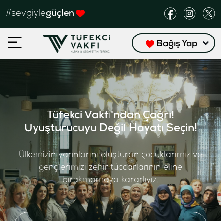
#sevgiyle
güçlen
Bağış Yap
Tüfekci Vakfı'ndan Çağrı!
Uyuşturucuyu Değil Hayatı Seçin!
Ülkemizin yarınlarını oluşturan çocuklarımız ve
gençlerimizi zehir tüccarlarının eline
bırakmamaya kararlıyız.