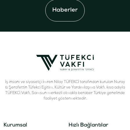
Haberler
İş insanı ve siyasetçi İmren Nilay TÜFEKCİ tarafından kurulan Nuray
& Şerafettin Tüfekci Eğitim, Kültür ve Yardımlaşma Vakfı, kısa adıyla
TÜFEKCİ Vakfı, Samsun merkezli olmakla beraber Türkiye genelinde
faaliyet göstermektedir.
Kurumsal
Hızlı Bağlantılar