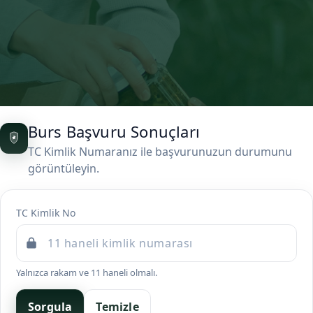
Burs Başvuru Sonuçları
TC Kimlik Numaranız ile başvurunuzun durumunu
görüntüleyin.
TC Kimlik No
Yalnızca rakam ve 11 haneli olmalı.
Sorgula
Temizle